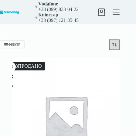
Перейти
Vodafone
до
+38 (099) 833-04-22
вмісту
Кошик
Київстар
+38 (097) 121-85-45
ФІЛЬТР
РОЗПРОДАНО