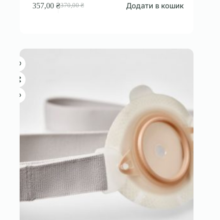
Додати в кошик
357,00
₴
370,00
₴
Оригінальна
Поточна
ціна:
ціна:
370,00 ₴.
357,00 ₴.