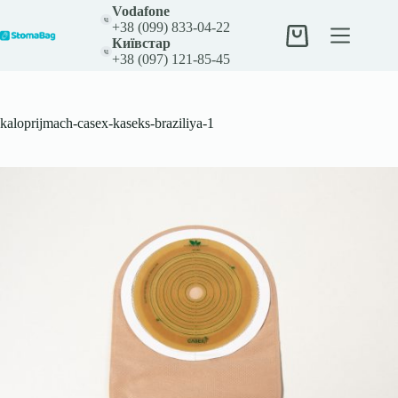
Перейти
Vodafone
до
+38 (099) 833-04-22
вмісту
Кошик
Київстар
+38 (097) 121-85-45
kaloprijmach-casex-kaseks-braziliya-1