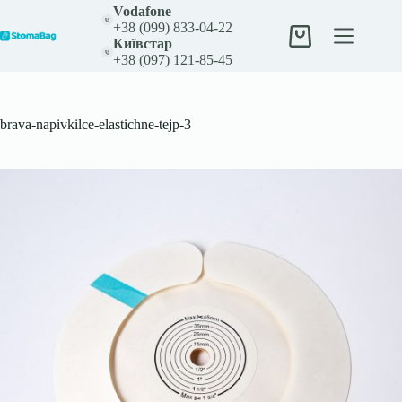
Перейти
Vodafone
до
+38 (099) 833-04-22
вмісту
Кошик
Київстар
+38 (097) 121-85-45
brava-napivkilce-elastichne-tejp-3