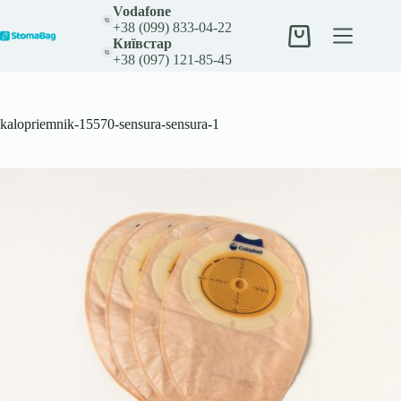
Перейти
Vodafone
до
+38 (099) 833-04-22
вмісту
Кошик
Київстар
+38 (097) 121-85-45
kalopriemnik-15570-sensura-sensura-1