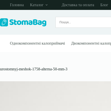
Перейти
Головна
Каталог
Доставка та оплата
Блог
до
вмісту
Однокомпонентні калоприймачі
Двокомпонентні калоп
urostomnyj-meshok-1758-alterna-50-mm-3