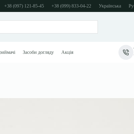
+38 (097) 121-85-45
+38 (099) 833-04-22
Українська
Ру
риймачі
Засоби догляду
Акція