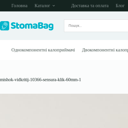
Перейти
Головна
Каталог
Доставка та оплата
Блог
до
вмісту
Однокомпонентні калоприймачі
Двокомпонентні калоп
mishok-vidkritij-10366-sensura-klik-60mm-1