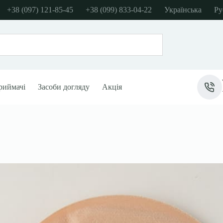
+38 (097) 121-85-45
+38 (099) 833-04-22
Українська
Ру
риймачі
Засоби догляду
Акція