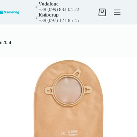
Перейти
Vodafone
до
+38 (099) 833-04-22
вмісту
Кошик
Київстар
+38 (097) 121-85-45
u2b5f