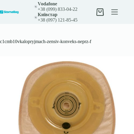
Перейти
Vodafone
до
+38 (099) 833-04-22
вмісту
Кошик
Київстар
+38 (097) 121-85-45
c1cmb10vkalopryjmach-zensiv-konveks-neprz-f