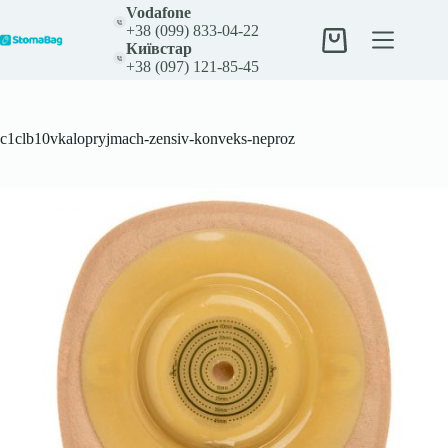
Перейти
Vodafone
до
+38 (099) 833-04-22
вмісту
Кошик
Київстар
+38 (097) 121-85-45
c1clb10vkalopryjmach-zensiv-konveks-neproz