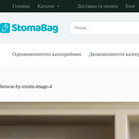
Перейти
Головна
Каталог
Доставка та оплата
Блог
до
вмісту
Однокомпонентні калоприймачі
Двокомпонентні калоп
browse-by-rooms-image-4