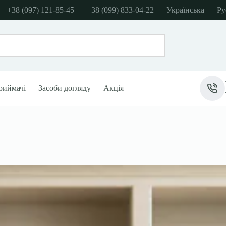
+38 (097) 121-85-45
+38 (099) 833-04-22
Українська
Ру
риймачі
Засоби догляду
Акція