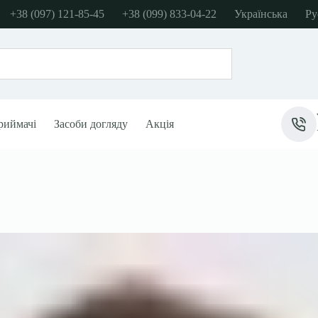
+38 (097) 121-85-45
+38 (099) 833-04-22
Українська
Ру
риймачі
Засоби догляду
Акція