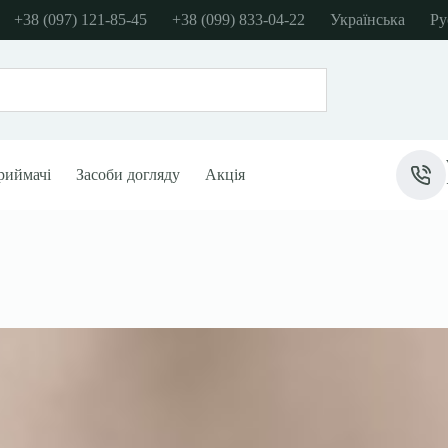
+38 (097) 121-85-45
+38 (099) 833-04-22
Українська
Ру
риймачі
Засоби догляду
Акція