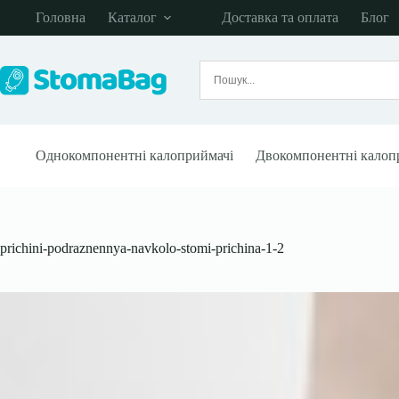
Перейти
Головна
Каталог
Доставка та оплата
Блог
до
вмісту
Однокомпонентні калоприймачі
Двокомпонентні калоп
prichini-podraznennya-navkolo-stomi-prichina-1-2