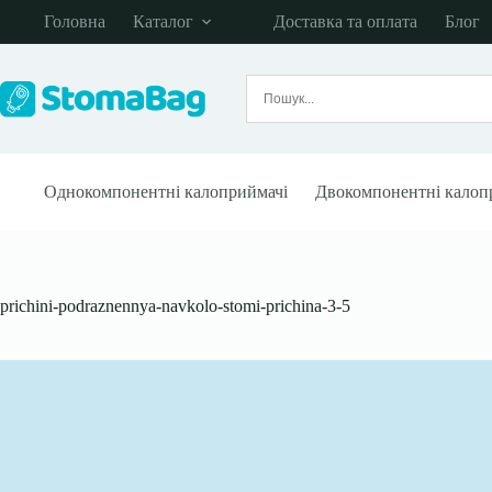
Перейти
Головна
Каталог
Доставка та оплата
Блог
до
вмісту
Однокомпонентні калоприймачі
Двокомпонентні калоп
prichini-podraznennya-navkolo-stomi-prichina-3-5