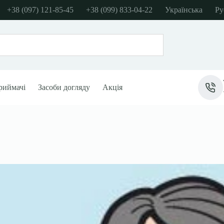
+38 (097) 121-85-45
+38 (099) 833-04-22
Українська
Ру
риймачі
Засоби догляду
Акція