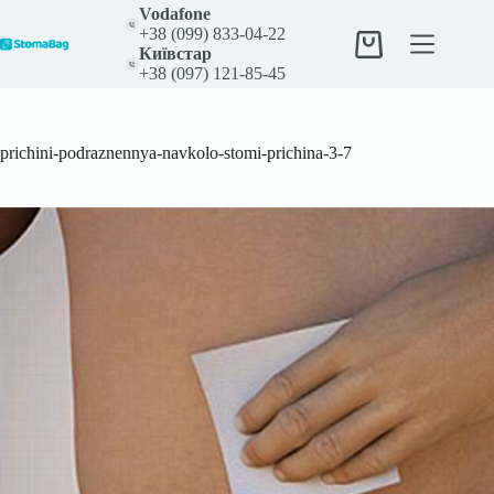
Перейти
Vodafone
до
+38 (099) 833-04-22
вмісту
Кошик
Київстар
+38 (097) 121-85-45
prichini-podraznennya-navkolo-stomi-prichina-3-7