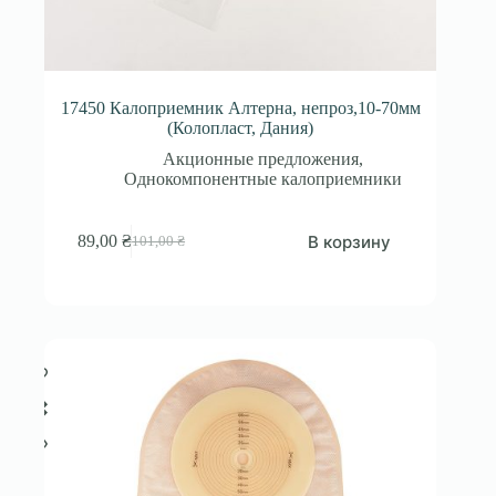
17450 Калоприемник Алтерна, непроз,10-70мм
(Колопласт, Дания)
Акционные предложения
,
Однокомпонентные калоприемники
В корзину
89,00
₴
101,00
₴
Первоначальная
Текущая
цена
цена:
составляла
89,00 ₴.
101,00 ₴.