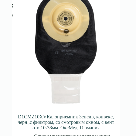
D1CMZ10XVКалоприемник Зенсив, конвекс,
черн.,с фильтром, со смотровым окном, с вент
отв,10-38мм. ОксМед, Германия