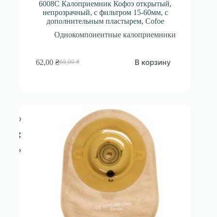
6008C Калоприемник Кофоэ открытый,
непрозрачный, с фильтром 15-60мм, с
дополнительным пластырем, Cofoe
Однокомпонентные калоприемники
В корзину
62,00
₴
68,00
₴
Первоначальная
Текущая
цена
цена:
составляла
62,00 ₴.
68,00 ₴.