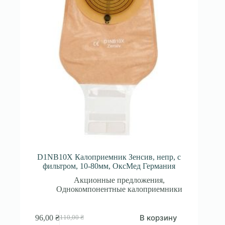
D1NB10X Калоприемник Зенсив, непр, с
фильтром, 10-80мм, ОксМед Германия
Акционные предложения
,
Однокомпонентные калоприемники
В корзину
96,00
₴
110,00
₴
Первоначальная
Текущая