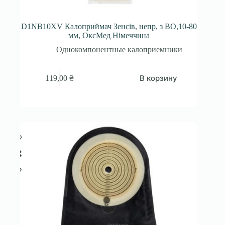
D1NB10XV Калоприймач Зенсів, непр, з ВО,10-80
мм, ОксМед Німеччина
Однокомпонентные калоприемники
В корзину
119,00
₴