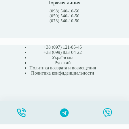
Горячая линия
(098) 540-10-50
(050) 540-10-50
(073) 540-10-50
+38 (097) 121-85-45
+38 (099) 833-04-22
Українська
Русский
Политика возврата и возмещения
Политика конфиденциальности
SNS90502 Паста герметизирующая Safe&Simple, 60 g(г)(Сейф энд Симпл)
В корзину
345,00
₴
415,00
₴
Первоначальная
Текущая
цена
цена:
STOMABAG.COM.UA - Все права защищены - 2026
составляла
345,00 ₴.