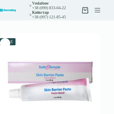
Перейти
Vodafone
к
+38 (099) 833-04-22
сути
Корзина
Київстар
+38 (097) 121-85-45
SALE