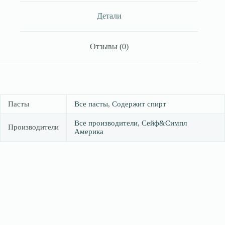
60
g(г)
Детали
(Сейф
энд
Симпл)
Отзывы (0)
Пасты
Все пасты
,
Содержит спирт
Все производители
,
Сейф&Симпл
Производители
Америка