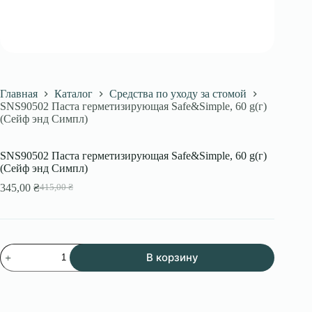
Главная
Каталог
Средства по уходу за стомой
SNS90502 Паста герметизирующая Safe&Simple, 60 g(г)
(Сейф энд Симпл)
SNS90502 Паста герметизирующая Safe&Simple, 60 g(г)
(Сейф энд Симпл)
345,00
₴
415,00
₴
Первоначальная
Текущая
цена
цена:
составляла
345,00 ₴.
415,00 ₴.
Количество
В корзину
товара
SNS90502
Паста
герметизирующая
Safe&Simple,