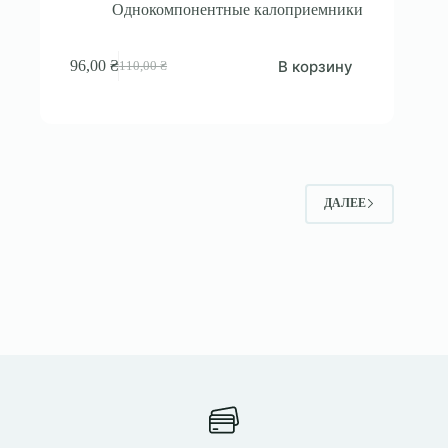
Однокомпонентные калоприемники
В корзину
96,00
₴
110,00
₴
Первоначальная
Текущая
цена
цена:
составляла
96,00 ₴.
110,00 ₴.
ДАЛЕЕ