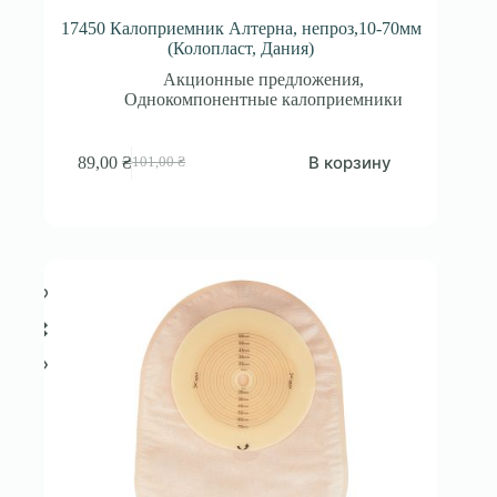
17450 Калоприемник Алтерна, непроз,10-70мм
(Колопласт, Дания)
Акционные предложения
,
Однокомпонентные калоприемники
В корзину
89,00
₴
101,00
₴
Первоначальная
Текущая
цена
цена:
составляла
89,00 ₴.
101,00 ₴.