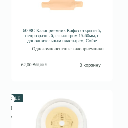
6008C Калоприемник Кофоэ открытый,
непрозрачный, с фильтром 15-60мм, с
дополнительным пластырем, Cofoe
Однокомпонентные калоприемники
В корзину
62,00
₴
68,00
₴
Первоначальная
Текущая
цена
цена:
составляла
62,00 ₴.
68,00 ₴.
SALE