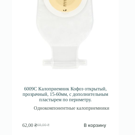
6009C Калоприемник Кофоэ открытый,
прозрачный, 15-60мм, с дополнительным
пластырем по периметру.
Однокомпонентные калоприемники
В корзину
62,00
₴
68,00
₴
Первоначальная
Текущая
цена
цена: