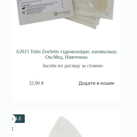
A2015 Тейп ZenSetiv гідроколоїдне, напівкільце,
ОксМед, Німеччина
Засоби по догляду за стомою
Додати в кошик
32,00
₴
SALE