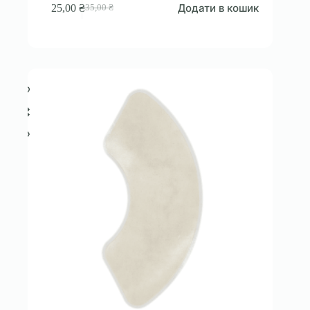
Додати в кошик
25,00
₴
35,00
₴
Оригінальна
Поточна
ціна:
ціна:
35,00 ₴.
25,00 ₴.