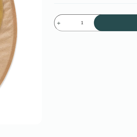
C1CMB10V
Калоприймач
Зенсів,
конвекс,
непр,з
фільтром,
з
оглядовим
вікном,
закритий,
з
вентил.отв10-
38мм
кількість