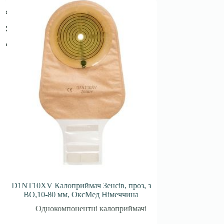
SALE
D1NT10XV Калоприймач Зенсів, проз, з
Калоприймач SNS
ВО,10-80 мм, ОксМед Німеччина
непроз,19-64мм
Ам
Однокомпонентні калоприймачі
Акцій