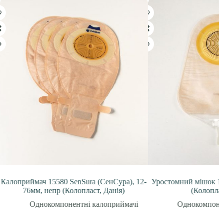
Калоприймач 15580 SenSura (СенСура), 12-
Уростомний мішок 17
76мм, непр (Колопласт, Данія)
(Колоплас
Однокомпонентні калоприймачі
Однокомпоне