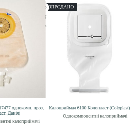
РОЗПРОДАНО
477 однокомп, проз,
Калоприймач 6100 Колопласт (Coloplast)
т, Данія)
Однокомпонентні калоприймачі
нтні калоприймачі