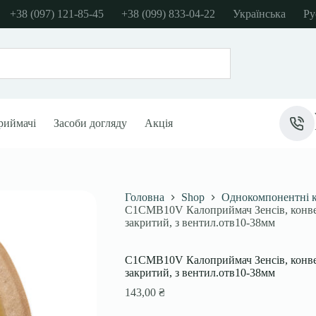
+38 (097) 121-85-45
+38 (099) 833-04-22
Українська
Ру
риймачі
Засоби догляду
Акція
Головна
Shop
Однокомпонентні 
C1CMB10V Калоприймач Зенсів, конвекс
закритий, з вентил.отв10-38мм
C1CMB10V Калоприймач Зенсів, конвекс
закритий, з вентил.отв10-38мм
143,00
₴