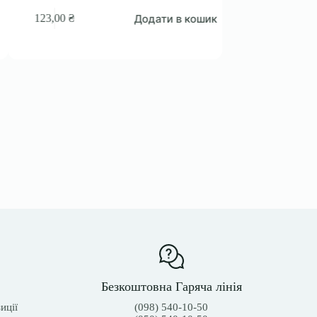
Однокомпон
Додати в кошик
123,00
₴
87,00
₴
95,00
₴
Оригіналь
Поточна
ціна:
ціна:
95,00 ₴.
87,00 ₴.
Безкоштовна Гаряча лінія
иції
(098) 540-10-50