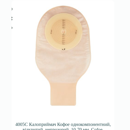
4005С Калоприймач Кофое однокомпонентний,
відкритий, непрозорий, 10-70 мм, Cofoe.