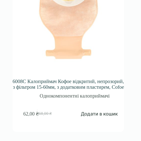
6008C Калоприймач Кофое відкритий, непрозорий,
з фільтром 15-60мм, з додатковим пластирем, Cofoe
Однокомпонентні калоприймачі
Додати в кошик
62,00
₴
68,00
₴
Оригінальна
Поточна
ціна:
ціна:
68,00 ₴.
62,00 ₴.