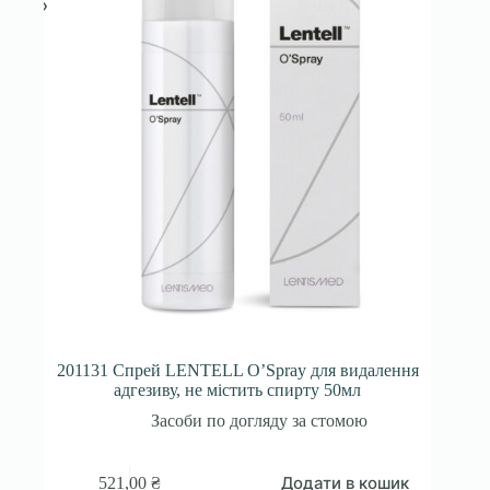
201131 Спрей LENTELL O’Spraу для видалення
адгезиву, не містить спирту 50мл
Засоби по догляду за стомою
Додати в кошик
521,00
₴