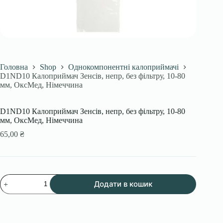
Головна
Shop
Однокомпонентні калоприймачі
D1ND10 Калоприймач Зенсів, непр, без фільтру, 10-80
мм, ОксМед, Німеччина
D1ND10 Калоприймач Зенсів, непр, без фільтру, 10-80
мм, ОксМед, Німеччина
65,00
₴
D1ND10
Додати в кошик
Калоприймач
Зенсів,
непр,
без
фільтру,