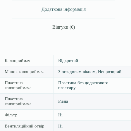
10-
80
Додаткова інформація
мм,
ОксМед,
Німеччина
Відгуки (0)
кількість
Калоприймач
Відкритий
Мішок калоприймача
З оглядовим вікном
,
Непрозорий
Пластина
Пластина без додаткового
калоприймача
пластиру
Пластина
Рівна
калоприймача
Фільтр
Ні
Вентиляційний отвір
Ні