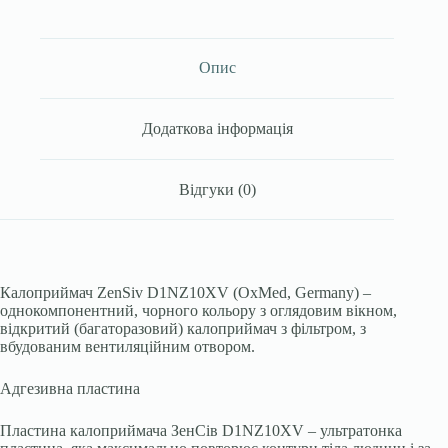
з
фільтром,
з
огляд.
Опис
вікном,
з
ветиляційним
Додаткова інформація
отвором,
10-
80мм.
ОксМед,
Відгуки (0)
Німеччина
кількість
Калоприймач ZenSiv D1NZ10XV (OxMed, Germany) –
однокомпонентний, чорного кольору з оглядовим вікном,
відкритий (багаторазовий) калоприймач з фільтром, з
вбудованим вентиляційним отвором.
Адгезивна пластина
Пластина калоприймача ЗенСів D1NZ10XV – ультратонка