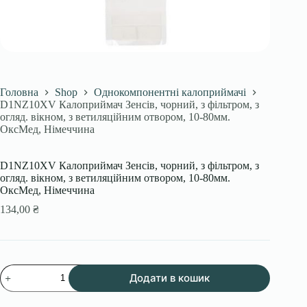
Головна
Shop
Однокомпонентні калоприймачі
D1NZ10XV Калоприймач Зенсів, чорний, з фільтром, з
огляд. вікном, з ветиляційним отвором, 10-80мм.
ОксМед, Німеччина
D1NZ10XV Калоприймач Зенсів, чорний, з фільтром, з
огляд. вікном, з ветиляційним отвором, 10-80мм.
ОксМед, Німеччина
134,00
₴
D1NZ10XV
Додати в кошик
Калоприймач
Зенсів,
чорний,