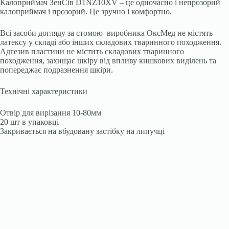
Калоприймач ЗенСів D1NZ10XV – це одночасно і непрозорий
калоприймач і прозорий. Це зручно і комфортно.
Всі засоби догляду за стомою виробника ОксМед не містять
латексу у складі або інших складових тваринного походження.
Адгезив пластини не містить складових тваринного
походження, захищає шкіру від впливу кишкових виділень та
попереджає подразнення шкіри.
Технічні характеристики
Отвір для вирізання 10-80мм
20 шт в упаковці
Закривається на вбудовану застібку на липучці