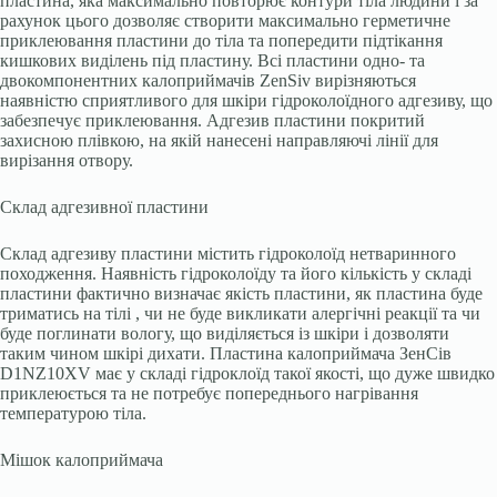
пластина, яка максимально повторює контури тіла людини і за
рахунок цього дозволяє створити максимально герметичне
приклеювання пластини до тіла та попередити підтікання
кишкових виділень під пластину. Всі пластини одно- та
двокомпонентних калоприймачів ZenSiv вирізняються
наявністю сприятливого для шкіри гідроколоїдного адгезиву, що
забезпечує приклеювання. Адгезив пластини покритий
захисною плівкою, на якій нанесені направляючі лінії для
вирізання отвору.
Склад адгезивної пластини
Склад адгезиву пластини містить гідроколоїд нетваринного
походження. Наявність гідроколоїду та його кількість у складі
пластини фактично визначає якість пластини, як пластина буде
триматись на тілі , чи не буде викликати алергічні реакції та чи
буде поглинати вологу, що виділяється із шкіри і дозволяти
таким чином шкірі дихати. Пластина калоприймача ЗенСів
D1NZ10XV має у складі гідроклоїд такої якості, що дуже швидко
приклеюється та не потребує попереднього нагрівання
температурою тіла.
Мішок калоприймача