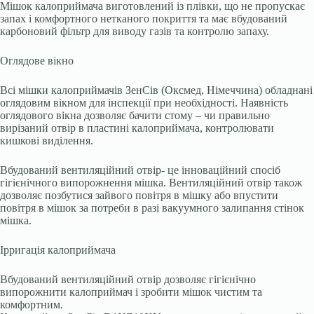
Мішок калоприймача виготовлений із плівки, що не пропускає
запах і комфортного нетканого покриття та має вбудований
карбоновий фільтр для виводу газів та контролю запаху.
Оглядове вікно
Всі мішки калоприймачів ЗенСів (Оксмед, Німеччина) обладнані
оглядовим вікном для інспекції при необхідності. Наявність
оглядового вікна дозволяє бачити стому – чи правильно
вирізаний отвір в пластині калоприймача, контролювати
кишкові виділення.
Вбудований вентиляційний отвір- це інноваційний спосіб
гігієнічного випорожнення мішка. Вентиляційний отвір також
дозволяє позбутися зайвого повітря в мішку або впустити
повітря в мішок за потреби в разі вакуумного залипання стінок
мішка.
Ірригація калоприймача
Вбудований вентиляційний отвір дозволяє гігієнічно
випорожнити калоприймач і зробити мішок чистим та
комфортним.