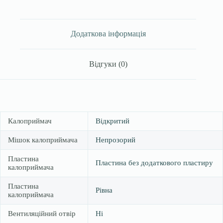
відкритий,
непроз,
з
фільтром,
Додаткова інформація
закривається
на
липучку,
Відгуки (0)
виріз
12-
75
мм
кількість
Калоприймач
Відкритий
Мішок калоприймача
Непрозорий
Пластина
Пластина без додаткового пластиру
калоприймача
Пластина
Рівна
калоприймача
Вентиляційний отвір
Ні