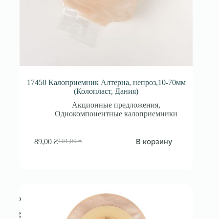
17450 Калоприемник Алтерна, непроз,10-70мм
(Колопласт, Дания)
Акционные предложения
,
Однокомпонентные калоприемники
В корзину
89,00
₴
101,00
₴
Первоначальная
Текущая
цена
цена:
составляла
89,00 ₴.
101,00 ₴.