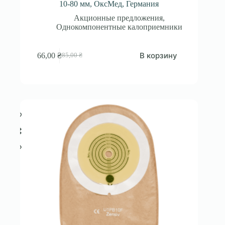
10-80 мм, ОксМед, Германия
Акционные предложения
,
Однокомпонентные калоприемники
В корзину
66,00
₴
85,00
₴
Первоначальная
Текущая
цена
цена:
составляла
66,00 ₴.
85,00 ₴.