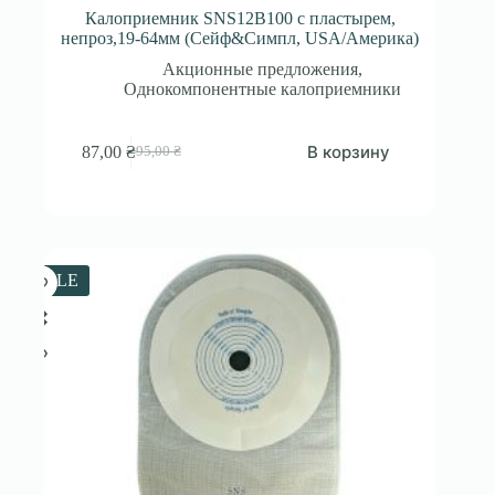
Калоприемник SNS12B100 с пластырем,
непроз,19-64мм (Сейф&Симпл, USA/Америка)
Акционные предложения
,
Однокомпонентные калоприемники
В корзину
87,00
₴
95,00
₴
Первоначальная
Текущая
цена
цена:
составляла
87,00 ₴.
95,00 ₴.
SALE