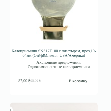
Калоприемник SNS12T100 с пластырем, проз,19-
64мм (Сейф&Симпл, USA/Америка)
Акционные предложения
,
Однокомпонентные калоприемники
В корзину
87,00
₴
95,00
₴
Первоначальная
Текущая
цена
цена:
составляла
87,00 ₴.
95,00 ₴.