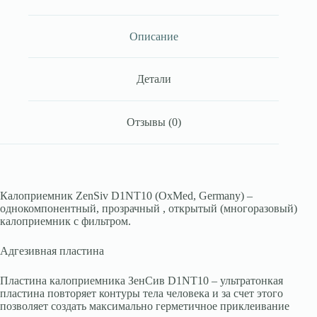
проз,
без
фильтра,
Описание
10-
80
мм,
Детали
ОксМед,
Германия
Отзывы (0)
Калоприемник ZenSiv D1NT10 (OxMed, Germany) –
однокомпонентный, прозрачный , открытый (многоразовый)
калоприемник с фильтром.
Адгезивная пластина
Пластина калоприемника ЗенСив D1NT10 – ультратонкая
пластина повторяет контуры тела человека и за счет этого
позволяет создать максимально герметичное приклеивание