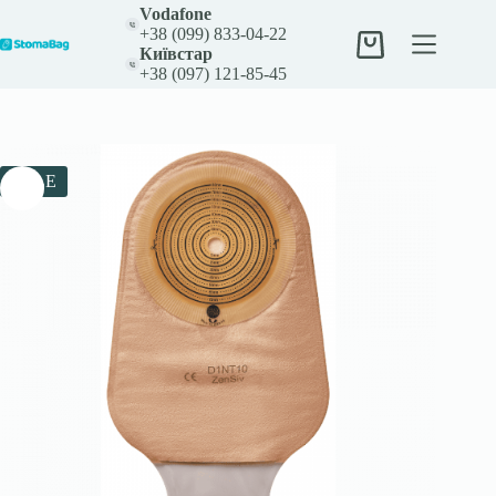
Перейти
Vodafone
к
+38 (099) 833-04-22
сути
Корзина
Київстар
+38 (097) 121-85-45
SALE