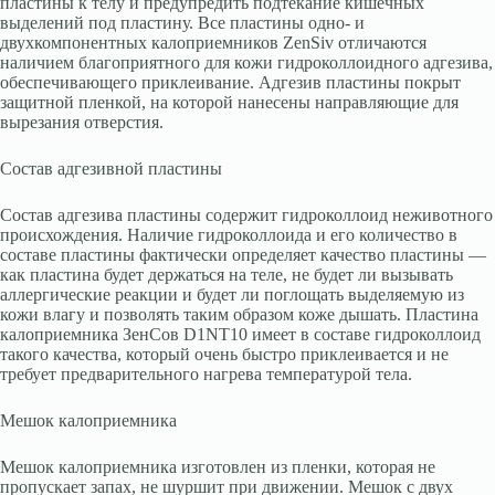
пластины к телу и предупредить подтекание кишечных
выделений под пластину. Все пластины одно- и
двухкомпонентных калоприемников ZenSiv отличаются
наличием благоприятного для кожи гидроколлоидного адгезива,
обеспечивающего приклеивание. Адгезив пластины покрыт
защитной пленкой, на которой нанесены направляющие для
вырезания отверстия.
Состав адгезивной пластины
Состав адгезива пластины содержит гидроколлоид неживотного
происхождения. Наличие гидроколлоида и его количество в
составе пластины фактически определяет качество пластины —
как пластина будет держаться на теле, не будет ли вызывать
аллергические реакции и будет ли поглощать выделяемую из
кожи влагу и позволять таким образом коже дышать. Пластина
калоприемника ЗенСов D1NT10 имеет в составе гидроколлоид
такого качества, который очень быстро приклеивается и не
требует предварительного нагрева температурой тела.
Мешок калоприемника
Мешок калоприемника изготовлен из пленки, которая не
пропускает запах, не шуршит при движении. Мешок с двух