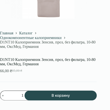
Главная
Каталог
Однокомпонентные калоприемники
D1NT10 Калоприемник Зенсив, проз, без фильтра, 10-80
мм, ОксМед, Германия
D1NT10 Калоприемник Зенсив, проз, без фильтра, 10-80
мм, ОксМед, Германия
66,00
₴
85,00
₴
Первоначальная
Текущая
цена
цена:
составляла
66,00 ₴.
85,00 ₴.
Количество
В корзину
товара
D1NT10
Калоприемник
Зенсив,