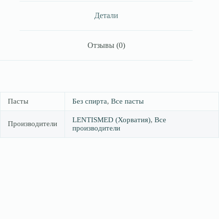
герметизирующая,
не
Детали
содержащая
спирта,
60
Отзывы (0)
g(г)
Пасты
Без спирта
,
Все пасты
LENTISMED (Хорватия)
,
Все
Производители
производители