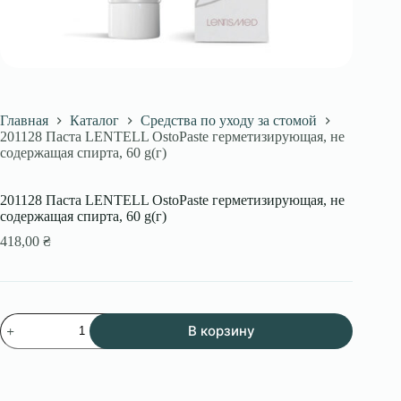
Главная
Каталог
Средства по уходу за стомой
201128 Паста LENTELL OstoPaste герметизирующая, не
содержащая спирта, 60 g(г)
201128 Паста LENTELL OstoPaste герметизирующая, не
содержащая спирта, 60 g(г)
418,00
₴
Количество
В корзину
товара
201128
Паста
LENTELL
OstoPaste