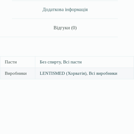
містить
спирту,
Додаткова інформація
60
g
(г)
Відгуки (0)
кількість
Пасти
Без спирту
,
Всі пасти
Виробники
LENTISMED (Хорватія)
,
Всі виробники