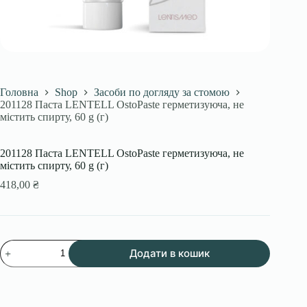
Головна
Shop
Засоби по догляду за стомою
201128 Паста LENTELL OstoPaste герметизуюча, не
містить спирту, 60 g (г)
201128 Паста LENTELL OstoPaste герметизуюча, не
містить спирту, 60 g (г)
418,00
₴
201128
Додати в кошик
Паста
LENTELL
OstoPaste
герметизуюча,
не