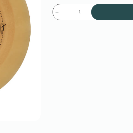
Количество
товара
B2N1000
Пластина
базовая,
фланец
105мм,
ОксМед
Германия