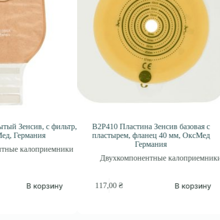
ив, с фильтр,
B2P410 Пластина Зенсив базовая с
D2B10
мания
пластырем, фланец 40 мм, ОксМед
окн
Германия
лоприемники
Двухкомпонентные калоприемники
В корзину
В корзину
117,00
₴