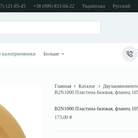
7) 121-85-45
+38 (099) 833-04-22
Українська
Русский
е калоприемники
Больше
Главная
Каталог
Двухкомпонент
B2N1000 Пластина базовая, фланец 1
B2N1000 Пластина базовая, фланец 1
173,00
₴