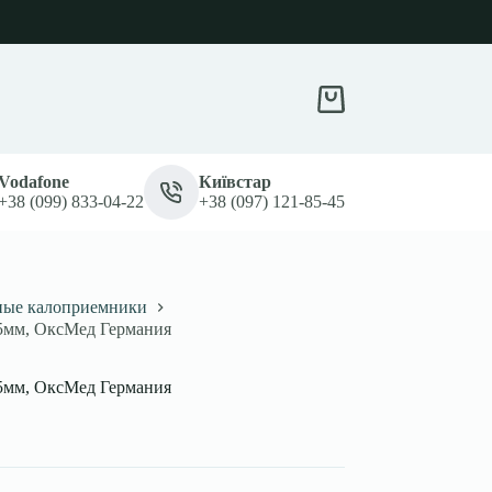
Корзина
Vodafone
Київстар
+38 (099) 833-04-22
+38 (097) 121-85-45
ные калоприемники
05мм, ОксМед Германия
05мм, ОксМед Германия