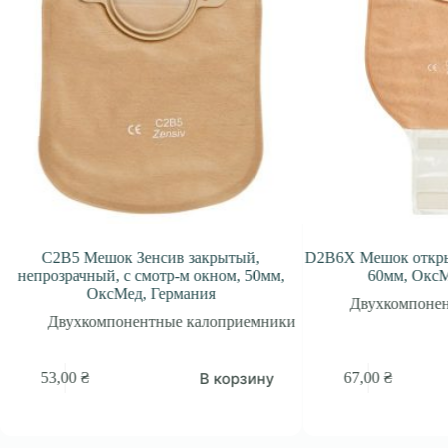
B5 Мешок Зенсив закрытый,
D2B6X Мешок открытый Зенс
зрачный, с смотр-м окном, 50мм,
60мм, ОксМед, Гер
ОксМед, Германия
Двухкомпонентные ка
вухкомпонентные калоприемники
В корзину
,00
₴
67,00
₴