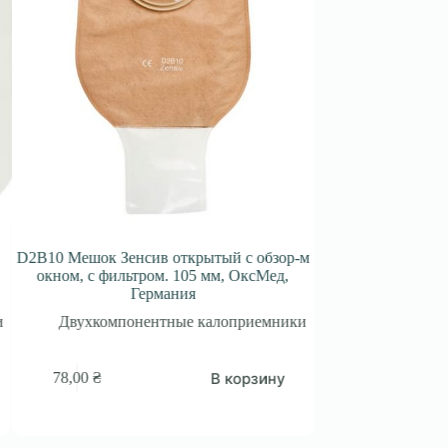
 Мешок Зенсив открытый с обзор-м
D2B4 Мешок Зенсов откр
ом, с фильтром. 105 мм, ОксМед,
окном, с фильтром. 40 
Германия
Германия
Двухкомпонентные калоприемники
Двухкомпонентные 
В корзину
78,00
₴
59,00
₴