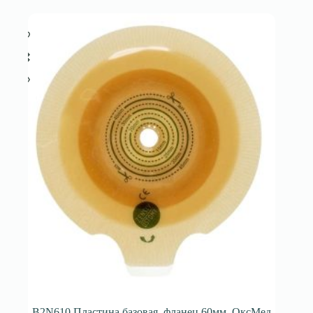
B2N610 Пластина базовая, фланец 60мм, ОксМед