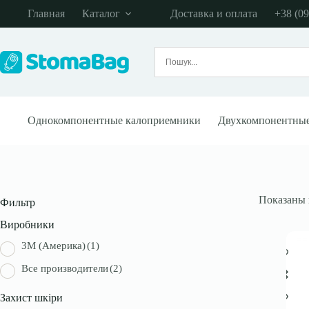
Перейти
Главная
Каталог
Доставка и оплата
+38 (09
к
сути
Однокомпонентные калоприемники
Двухкомпонентны
Показаны в
Фильтр
Виробники
3М (Америка)
(1)
Все производители
(2)
Захист шкіри