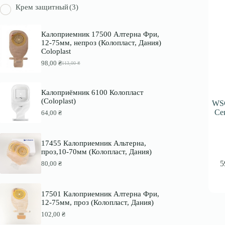
Крем защитный
(3)
Калоприемник 17500 Алтерна Фри,
12-75мм, непроз (Колопласт, Дания)
Coloplast
98,00
₴
113,00
₴
П
Т
е
е
р
к
в
у
Калоприёмник 6100 Колопласт
о
щ
(Coloplast)
WSC
н
а
Се
64,00
₴
а
я
ч
ц
а
е
л
н
17455 Калоприемник Альтерна,
ь
а
проз,10-70мм (Колопласт, Дания)
н
:
а
9
5
80,00
₴
я
8
ц
,
е
0
17501 Калоприемник Алтерна Фри,
н
0
12-75мм, проз (Колопласт, Дания)
а
с
₴
102,00
₴
о
.