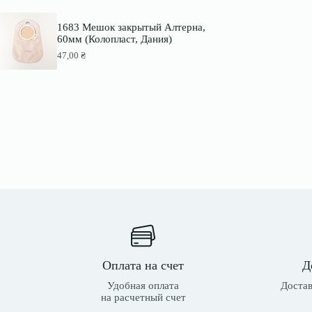
с
т
а
1683 Мешок закрытый Алтерна,
в
60мм (Колопласт, Дания)
л
47,00
₴
я
л
а
1
1
3
,
0
0
₴
.
Оплата на счет
Д
Удобная оплата
Достав
на расчетный счет