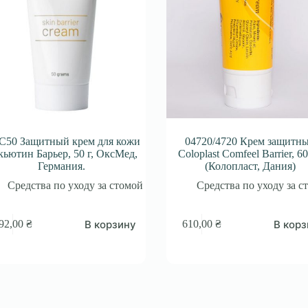
50 Защитный крем для кожи
04720/4720 Крем защитн
кьютин Барьер, 50 г, ОксМед,
Coloplast Comfeel Barrier, 6
Германия.
(Колопласт, Дания)
Средства по уходу за стомой
Средства по уходу за с
В корзину
В корз
92,00
₴
610,00
₴