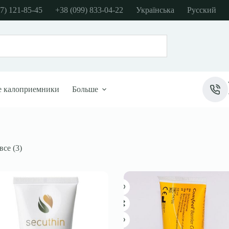
7) 121-85-45
+38 (099) 833-04-22
Українська
Русский
е калоприемники
Больше
се (3)