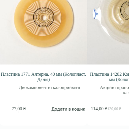
ина 1771 Алтерна, 40 мм (Колопласт,
Пластина 14282 Конвекс Л
Данія)
мм (Колопласт, 
Двокомпонентні калоприймачі
Акційні пропозиції
,
калоприй
Додати в кошик
Д
77,00
₴
114,00
₴
120,00
₴
Оригінальна
Поточна
ціна:
ціна:
120,00 ₴.
114,00 ₴.