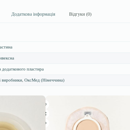
Додаткова інформація
Відгуки (0)
астина
нвексна
з додаткового пластира
і виробники
,
ОксМед (Німеччина)