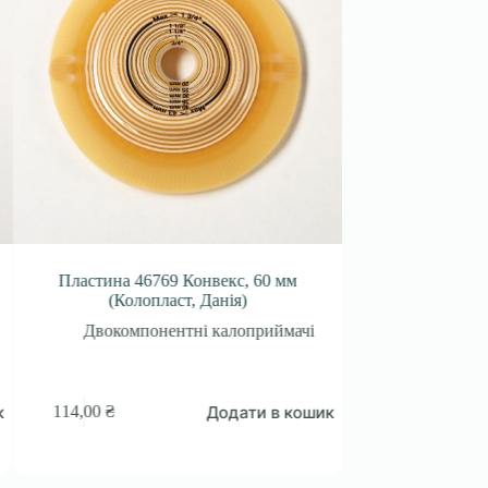
Пластина 46769 Конвекс, 60 мм
Пластина 10025 СенСура
(Колопласт, Данія)
мм (Колопласт,
Двокомпонентні калоприймачі
Двокомпонентні
Додати в кошик
114,00
₴
145,00
₴