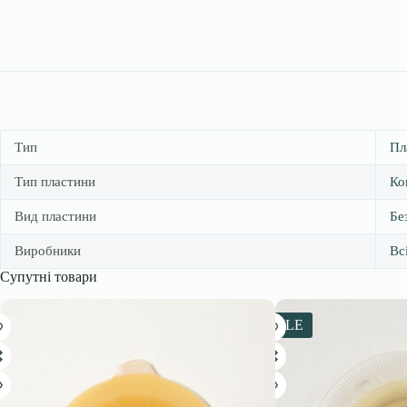
Тип
Пл
Тип пластини
Ко
Вид пластини
Бе
Виробники
Вс
Супутні товари
SALE