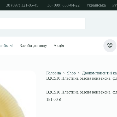
+38 (097) 121-85-45
+38 (099) 833-04-22
Українська
Ру
риймачі
Засоби догляду
Акція
Головна
Shop
Двокомпонентні ка
B2C510 Пластина базова конвексна, ф
B2C510 Пластина базова конвексна, ф
181,00
₴