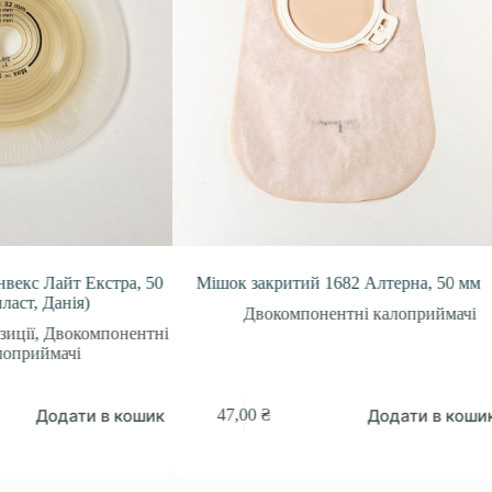
айт Екстра, 50
Мішок закритий 1682 Алтерна, 50 мм
Данія)
Двокомпонентні калоприймачі
Двокомпонентні
мачі
одати в кошик
Додати в кошик
47,00
₴