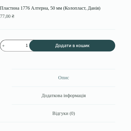
Пластина 1776 Алтерна, 50 мм (Колопласт, Данія)
77,00
₴
Пластина
Додати в кошик
1776
Алтерна,
50
мм
(Колопласт,
Данія)
кількість
Опис
Додаткова інформація
Відгуки (0)