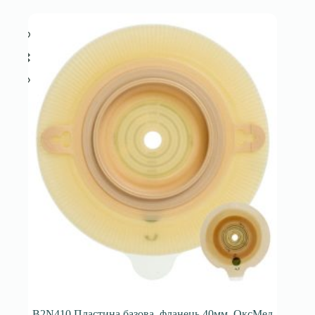
B2N410 Пластина базова, фланець 40мм, ОксМед