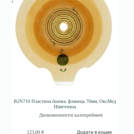
B2N710 Пластина базова, фланець 70мм, ОксМед
Німеччина
Двокомпонентні калоприймачі
Додати в кошик
123,00
₴