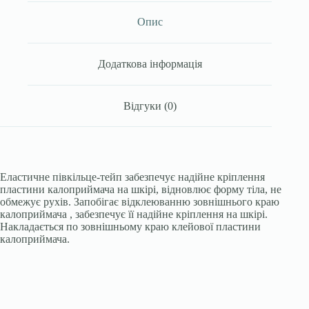
3.12см
Сейф&Симпл,
Опис
USA
кількість
Додаткова інформація
Відгуки (0)
Еластичне півкільце-тейп забезпечує надійне кріплення
пластини калоприймача на шкірі, відновлює форму тіла, не
обмежує рухів. Запобігає відклеюванню зовнішнього краю
калоприймача , забезпечує її надійне кріплення на шкірі.
Накладається по зовнішньому краю клейової пластини
калоприймача.