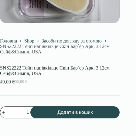
Головна
Shop
Засоби по догляду за стомою
SNS22222 Тейп напівкільце Скін Бар`єр Арк, 3.12см
Сейф&Симпл, USA
SNS22222 Тейп напівкільце Скін Бар`єр Арк, 3.12см
Сейф&Симпл, USA
49,00
₴
55,00
₴
Оригінальна
Поточна
ціна:
ціна:
55,00 ₴.
49,00 ₴.
SNS22222
Додати в кошик
Тейп
напівкільце
Скін
Бар`єр
Арк,