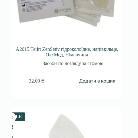
A2015 Тейп ZenSetiv гідроколоїдне, напівкільце,
ОксМед, Німеччина
Засоби по догляду за стомою
Додати в кошик
32,00
₴
SALE