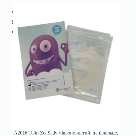
A2016 Тейп ZenSetiv мікропористий, напівкільце,