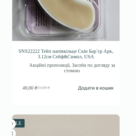
SNS22222 Тейп напівкільце Скін Бар`єр Арк,
3.12см Сейф&Симпл, USA
Акційні пропозиції
,
Засоби по догляду за
стомою
Додати в кошик
49,00
₴
55,00
₴
Оригінальна
Поточна
ціна:
ціна:
55,00 ₴.
49,00 ₴.
SALE