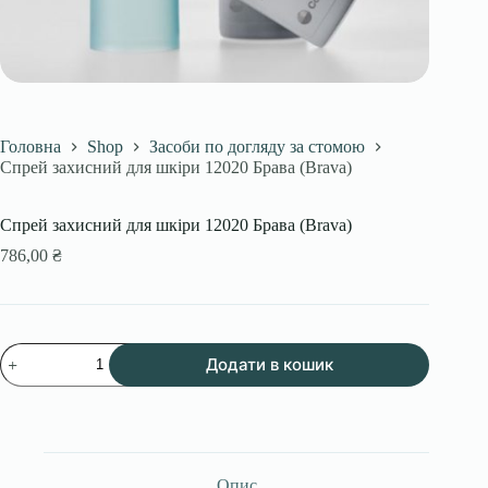
Головна
Shop
Засоби по догляду за стомою
Спрей захисний для шкіри 12020 Брава (Brava)
Спрей захисний для шкіри 12020 Брава (Brava)
786,00
₴
Спрей
Додати в кошик
захисний
для
шкіри
12020
Брава
(Brava)
кількість
Опис