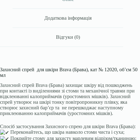
Додаткова інформація
Відгуки (0)
Захисний спрей для шкіри Brava (Брава), кат № 12020, об’єм 50
мл
Захисний спрей Brava (Брава) захищає шкіру від пошкоджень
при контакті із виділеннями зі стоми та механічної травми при
відклеюванні калоприймачів (уростомних мішків). Захисний
спрей утворює на шкірі тонку повітропроникну плівку, яка
створює захисний бар’єр та не перешкоджає наступному
приклеюванню калоприймачів (уростомних мішків).
Спосіб застосування Захисного спрею для шкіри Brava (Брава):
Переконайтесь, що шкіра навколо стоми чиста і суха;
Покрийте стому для захисту марлевим відрізом/тканиною;