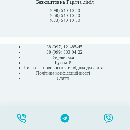
Безкоштовна Гаряча лінія
(098) 540-10-50
(050) 540-10-50
(073) 540-10-50
+38 (097) 121-85-45
+38 (099) 833-04-22
Українська
Русский
Політика повернення та відшкодування
Політика конфіденційності
Статті
Спрей захисний для шкіри 12020 Брава (Brava)
Додати в кошик
786,00
₴
STOMABAG.COM.UA - Всі права захищені - 2026