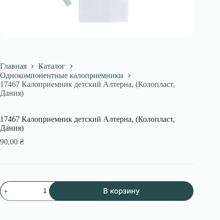
Главная
Каталог
Однокомпонентные калоприемники
17467 Калоприемник детский Алтерна, (Колопласт,
Дания)
17467 Калоприемник детский Алтерна, (Колопласт,
Дания)
90,00
₴
Количество
В корзину
товара
17467
Калоприемник
детский