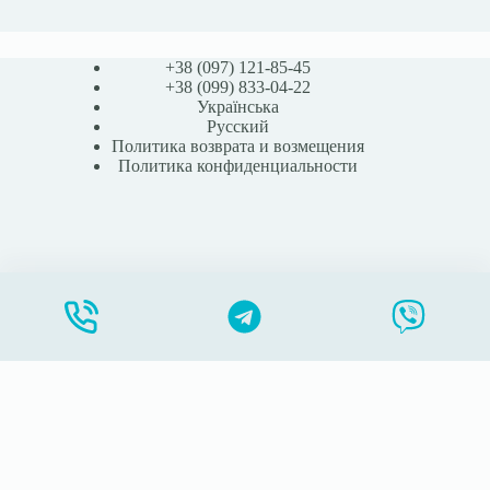
+38 (097) 121-85-45
+38 (099) 833-04-22
Українська
Русский
Политика возврата и возмещения
Политика конфиденциальности
17467 Калоприемник детский Алтерна, (Колопласт, Дания)
В корзину
90,00
₴
STOMABAG.COM.UA - Все права защищены - 2026