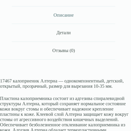
Алтерна,
(Колопласт,
Дания)
Описание
Детали
Отзывы (0)
17467 калоприеник Алтерна — однокомпонентный, детский,
открытый, прозрачный, размер для вырезания 10-35 мм.
Пластина калоприемника состоит из адгезива спиралевидной
структуры Алтерна, который сохраняет нормальное состояние
кожи вокруг стомы и обеспечивает надежное крепление
пластины к коже. Клеевой слой Алтерна защищает кожу вокруг
стомы от агрессивного воздействия кишечных выделений.
Обеспечивает безболезненное отклеивание калоприемника из
кожи. Адгезив Алтерна обладает термопластичными