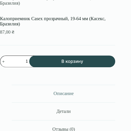
Бразилия)
Калоприемник Casex прозрачный, 19-64 мм (Касекс,
Бразилия)
87,00
₴
Количество
В корзину
товара
Калоприемник
Casex
прозрачный,
19-
64
мм
Описание
(Касекс,
Бразилия)
Детали
Отзывы (0)