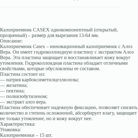
Калоприемник CASEX однокомпонентный (открытый,
прозрачный) – размер для вырезания 13-64 мм.
Описание:
Калоприемник Casex – инновационный калоприемник с Алоэ
Вера. Он имеет гидроколлоидную пластину с экстрактом Алоэ
Вера. Эта пластина защищает и восстанавливает кожу вокруг
утомления. Гидроколлоидная пластина обладает отличными
свойствами, которые обусловлены ее составом.
Пластина состоит из:
— натрия карбоксиметилцеллюлозы;
— желатина;
— пектина;
— полиизобутиленом;
— экстракт алоэ вера.
Пластина обеспечивает надежную фиксацию, позволяет снизить
количество и степень осложнений, абсорбирует влагу, защищает
не только утомление, но и кожу вокруг нее.
Характеристика:
Упаковка:
Калоприемники – 15 шт.