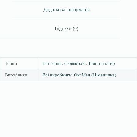
2,5
x
Додаткова інформація
4,57
m
Сейф&Симпл,
Відгуки (0)
USA
кількість
Тейпи
Всі тейпи
,
Силіконові
,
Тейп-пластир
Виробники
Всі виробники
,
ОксМед (Німеччина)