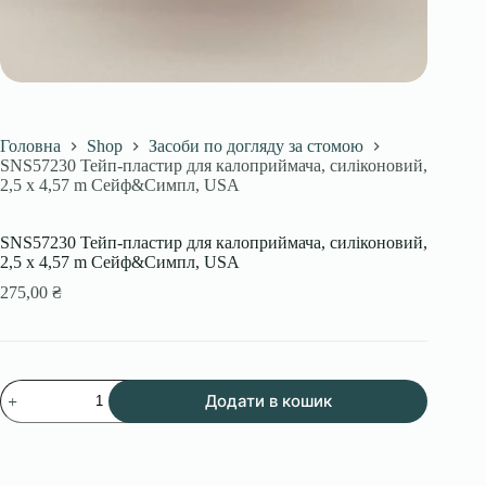
Головна
Shop
Засоби по догляду за стомою
SNS57230 Тейп-пластир для калоприймача, силіконовий,
2,5 x 4,57 m Сейф&Симпл, USA
SNS57230 Тейп-пластир для калоприймача, силіконовий,
2,5 x 4,57 m Сейф&Симпл, USA
275,00
₴
SNS57230
Додати в кошик
Тейп-
пластир
для
калоприймача,
силіконовий,