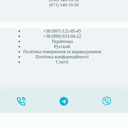
(050) 540-10-50
(073) 540-10-50
+38 (097) 121-85-45
+38 (099) 833-04-22
Українська
Русский
Політика повернення та відшкодування
Політика конфіденційності
Статті
SNS57230 Тейп-пластир для калоприймача, силіконовий, 2,5 x 4,57 m Сейф&Симпл, USA
Додати в кошик
275,00
₴
STOMABAG.COM.UA - Всі права захищені - 2026