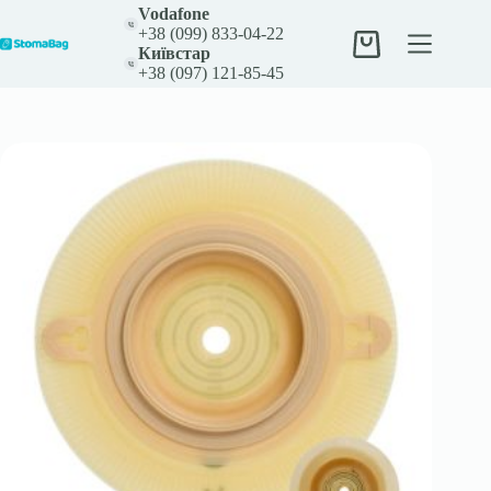
Перейти
Vodafone
до
+38 (099) 833-04-22
вмісту
Кошик
Київстар
+38 (097) 121-85-45