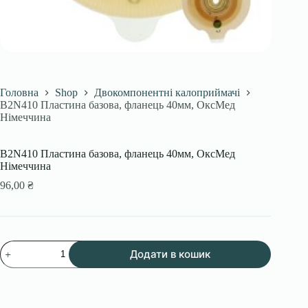
Головна
Shop
Двокомпонентні калоприймачі
B2N410 Пластина базова, фланець 40мм, ОксМед
Німеччина
B2N410 Пластина базова, фланець 40мм, ОксМед
Німеччина
96,00
₴
B2N410
Додати в кошик
Пластина
базова,
фланець
40мм,
ОксМед