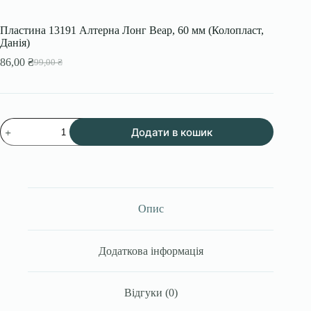
Пластина 13191 Алтерна Лонг Веар, 60 мм (Колопласт,
Данія)
86,00
₴
99,00
₴
Оригінальна
Поточна
ціна:
ціна:
99,00 ₴.
86,00 ₴.
Пластина
Додати в кошик
13191
Алтерна
Лонг
Веар,
60
мм
(Колопласт,
Опис
Данія)
кількість
Додаткова інформація
Відгуки (0)