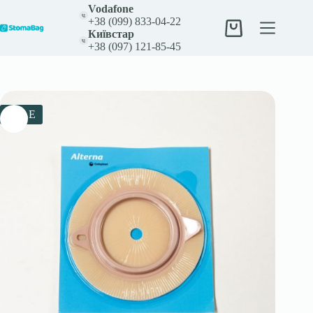
Перейти
Vodafone
до
+38 (099) 833-04-22
вмісту
Кошик
Київстар
+38 (097) 121-85-45
SALE